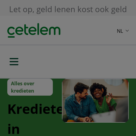
Skip to main content
Let op, geld lenen kost ook geld
NL
Alles over
kredieten
Kredieten
in