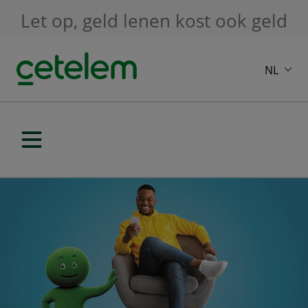
Skip to main content
Let op, geld lenen kost ook geld
NL