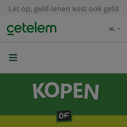
Skip to main content
Let op, geld lenen kost ook geld
NL