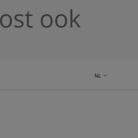
kost ook
NL