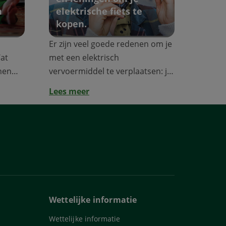
n
elektrische fiets te
kopen.
Er zijn veel goede redenen om je
at
met een elektrisch
nen
vervoermiddel te verplaatsen: je
bent mobieler, ...
Lees meer
Wettelijke informatie
Wettelijke informatie