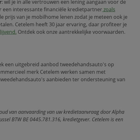
r
: wil je in alle vertrouwen een lening aangaan voor de
een interessante financiële kredietpartner
zoals
 de prijs van je mobilhome lenen zodat je meteen ook je
talen. Cetelem heeft 30 jaar ervaring, daar profiteer je
lijvend
.
Ontdek ook onze aantrekkelijke voorwaarden.
k een uitgebreid aanbod tweedehandsauto's op
 commercieel merk Cetelem werken samen met
e tweedehandsauto's aanbieden ter ondersteuning van
ehoud van aanvaarding van uw kredietaanvraag door Alpha
ussel BTW BE 0445.781.316, kredietgever. Cetelem is een