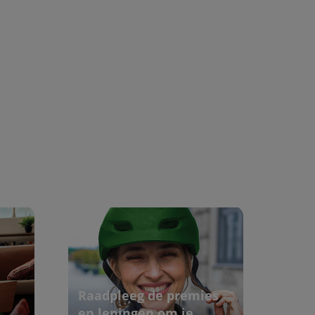
Raadpleeg de premies
en leningen om je