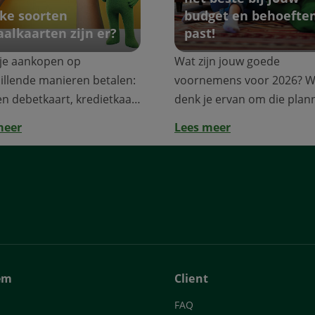
ke soorten
budget en behoefte
aalkaarten zijn er?
past!
 je aankopen op
Wat zijn jouw goede
illende manieren betalen:
voornemens voor 2026? W
n debetkaart, kredietkaart
denk je ervan om die plan
aid ka...
waar je al vele jaren van...
meer
Lees meer
em
Client
FAQ