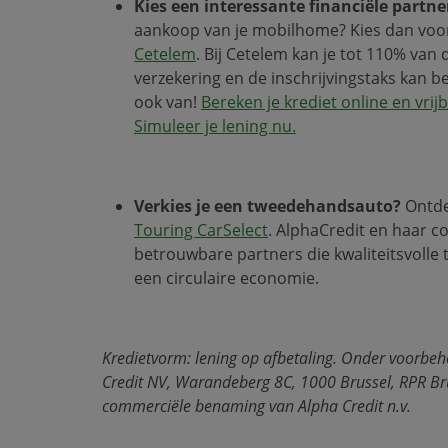
Kies een interessante financiële partne
aankoop van je mobilhome? Kies dan voor 
Cetelem
. Bij Cetelem kan je tot 110% van
verzekering en de inschrijvingstaks kan be
ook van!
Bereken je krediet
online
en vrijb
Simuleer je lening nu.
Verkies je een tweedehandsauto?
Ontde
Touring CarSelect
. AlphaCredit en haar
betrouwbare partners die kwaliteitsvoll
een circulaire economie.
Kredietvorm: lening op afbetaling. Onder voorb
Credit NV, Warandeberg 8C, 1000 Brussel, RPR Br
commerciële benaming van Alpha Credit n.v.