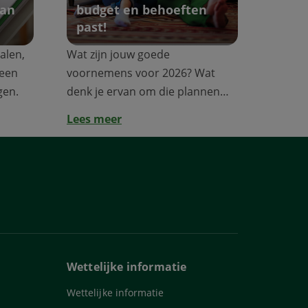
van
budget en behoeften
past!
talen,
Wat zijn jouw goede
 een
voornemens voor 2026? Wat
gen.
denk je ervan om die plannen
waar je al vele jaren van...
Lees meer
Wettelijke informatie
Wettelijke informatie