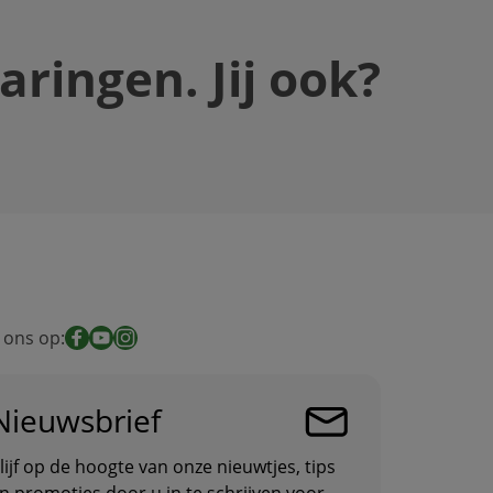
ringen. Jij ook?
 ons op:
Facebook
YouTube
Instagram
Nieuwsbrief
lijf op de hoogte van onze nieuwtjes, tips
n promoties door u in te schrijven voor