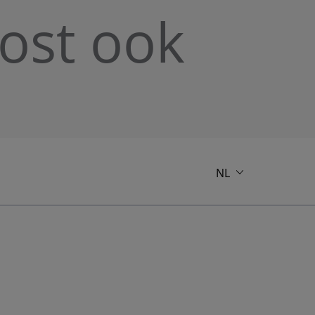
kost ook
NL