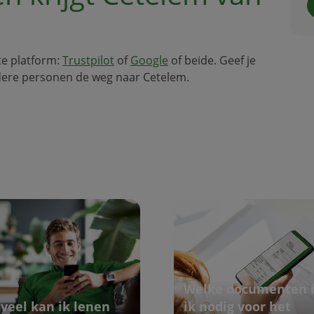
ete platform:
Trustpilot
of
Google
of beide. Geef je
dere personen de weg naar Cetelem.
Welke documenten 
veel kan ik lenen
ik nodig voor het