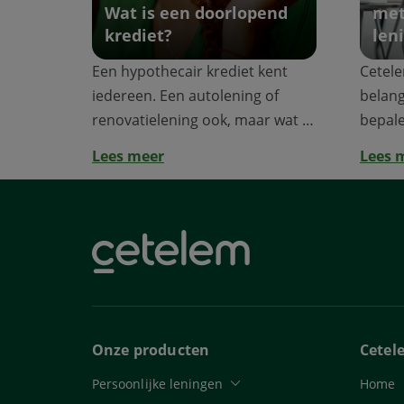
Wat is een doorlopend
met
krediet?
len
Een hypothecair krediet kent
Cetele
iedereen. Een autolening of
belang
renovatielening ook, maar wat is
bepale
een doorlo...
jouw pr
Lees meer
Lees 
Onze producten
Cetel
Persoonlijke leningen
Home