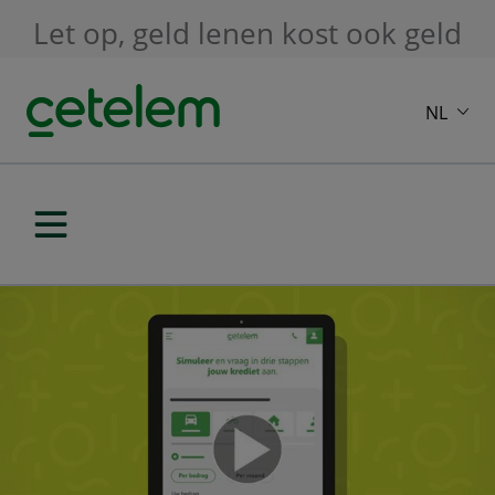
Skip to main content
Let op, geld lenen kost ook geld
NL