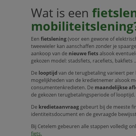
Wat is een
fietsle
mobiliteitslening
Een
fietslening
(voor een gewone of elektrisch
tweewieler kan aanschaffen zonder je spaarg
aankoop van de
nieuwe fiets
alsook eventuel
gekozen model: stadsfiets, racefiets, bakfiets ..
De
looptijd
van de terugbetaling varieert per 
mogelijkheden van de kredietnemer alsook me
consumentenkredieten. De
maandelijkse afl
de gekozen terugbetalingsperiode of looptijd.
De
kredietaanvraag
gebeurt bij de meeste fin
identiteitsdocument en de gevraagde bewijss
Bij Cetelem gebeuren alle stappen volledig on
fiets.