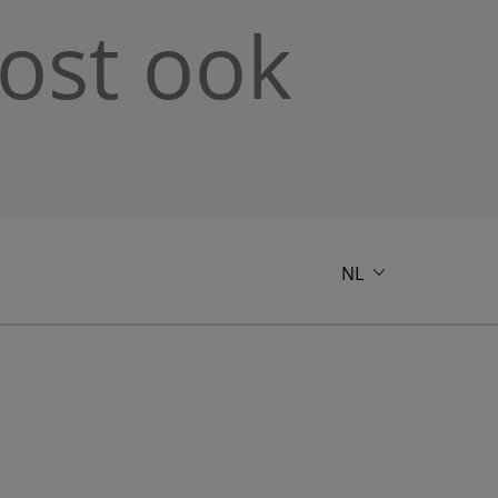
kost ook
NL