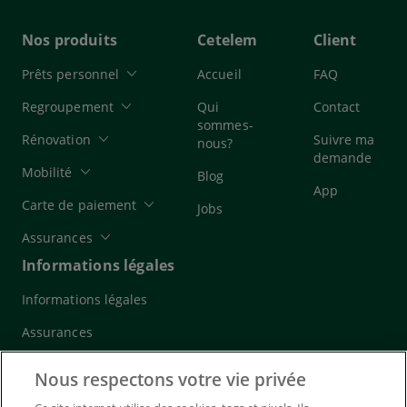
Nos produits
Cetelem
Client
Prêts personnel
Accueil
FAQ
Regroupement
Qui
Contact
sommes-
Rénovation
Suivre ma
nous?
demande
Mobilité
Blog
App
Carte de paiement
Jobs
Assurances
Informations légales
Informations légales
Assurances
Cookies
Nous respectons votre vie privée
Confidentialité et vie privée