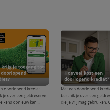
 krijg je toegang tot
 doorlopend
Hoeveel kost een
diet?
doorlopend krediet
n doorlopend krediet
Met een doorlopend kredi
k je over een geldreserve
beschik je over een geldre
 telkens opnieuw kan
die je vrij mag gebruiken. 
ken wann...
voor de te...