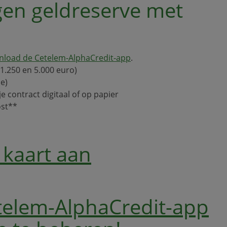
igen geldreserve met
load de Cetelem-AlphaCredit-app
.
 1.250 en 5.000 euro)
e)
 contract digitaal of op papier
ost**
 kaart aan
elem-AlphaCredit-app