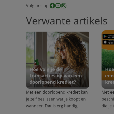
Volg ons op:
Facebook
YouTube
Instagram
Verwante artikels
Hoe volg je de
Hoe
transacties op van een
een
doorlopend krediet?
kre
Met een doorlopend krediet kan
Met ee
je zelf beslissen wat je koopt en
beschi
wanneer. Dat is erg handig,
die je
maar ui...
gebrui