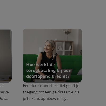
Hoe werkt de
terugbetaling bij een
?
doorlopend krediet?
et
Een doorlopend krediet geeft je
serve
toegang tot een geldreserve die
Ook
je telkens opnieuw mag
gebruiken wan...