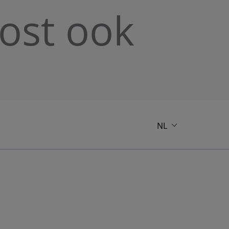
kost ook
NL