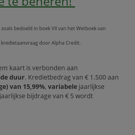
e te beheren!
 zoals bedoeld in boek VII van het Wetboek van
kredietaanvraag door Alpha Credit.
lem kaart is verbonden aan
lde duur
. Kredietbedrag van € 1.500 aan
age) van 15,99%
,
variabele
jaarlijkse
aarlijkse bijdrage van € 5 wordt